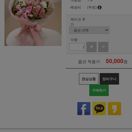
배송비
(무료)
케이크 추
가
수량
50,000
옵션 적용가
원
관심상품
장바구니
구매하기