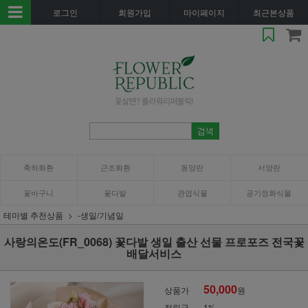
로그인
회원가입
마이페이지
최근본상품
축하화환
근조화환
동양란
서양란
꽃바구니
꽃다발
관엽식물
공기정화식물
테마별 추천상품
-생일/기념일
사랑의온도(FR_0068) 꽃다발 생일 출산 선물 프로포즈 전국꽃
배달서비스
50,000
상품가
원
적립금
1%