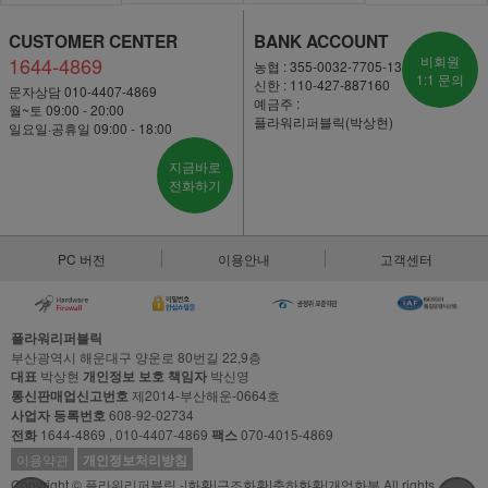
CUSTOMER CENTER
BANK ACCOUNT
1644-4869
비회원
농협 : 355-0032-7705-13
1:1 문의
신한 : 110-427-887160
문자상담 010-4407-4869
예금주 :
월~토 09:00 - 20:00
플라워리퍼블릭(박상현)
일요일·공휴일 09:00 - 18:00
지금바로
전화하기
PC 버전
이용안내
고객센터
플라워리퍼블릭
부산광역시 해운대구 양운로 80번길 22,9층
대표
박상현
개인정보 보호 책임자
박신영
통신판매업신고번호
제2014-부산해운-0664호
사업자 등록번호
608-92-02734
전화
1644-4869 , 010-4407-4869
팩스
070-4015-4869
이용약관
개인정보처리방침
Copyright © 플라워리퍼블릭 -|화환|근조화환|축하화환|개업화분 All rights