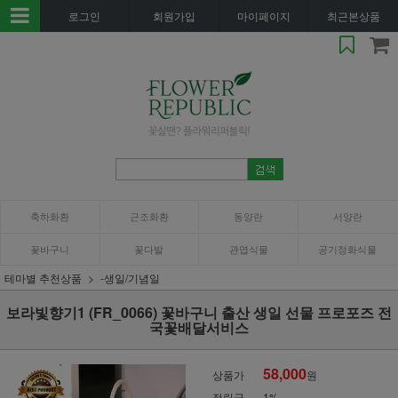
로그인
회원가입
마이페이지
최근본상품
축하화환
근조화환
동양란
서양란
꽃바구니
꽃다발
관엽식물
공기정화식물
테마별 추천상품
-생일/기념일
보라빛향기1 (FR_0066) 꽃바구니 출산 생일 선물 프로포즈 전
국꽃배달서비스
58,000
상품가
원
적립금
1%