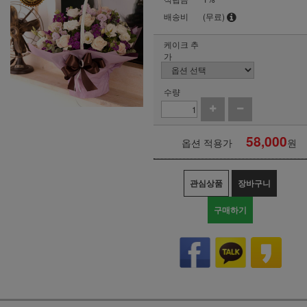
배송비
(무료)
케이크 추
가
수량
58,000
옵션 적용가
원
관심상품
장바구니
구매하기