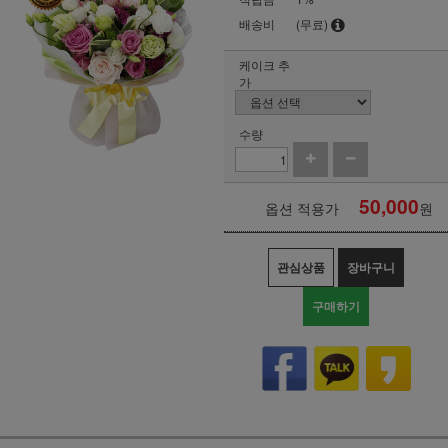
배송비
(무료)
케이크 추
가
수량
50,000
옵션 적용가
원
관심상품
장바구니
구매하기