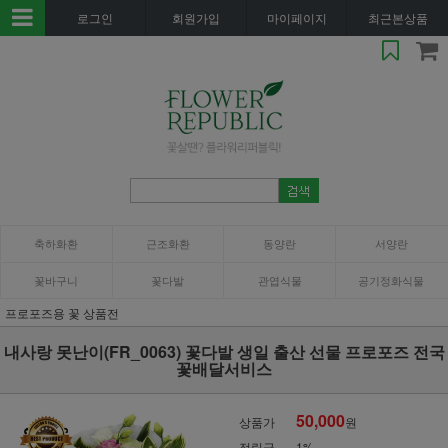
로그인
회원가입
마이페이지
최근본상품
축하화환
근조화환
동양란
서양란
꽃바구니
꽃다발
관엽식물
공기정화식물
프로포즈용 꽃 상품전
내사랑 못난이(FR_0063) 꽃다발 생일 출산 선물 프로포즈 전국
꽃배달서비스
50,000
상품가
원
적립금
1%