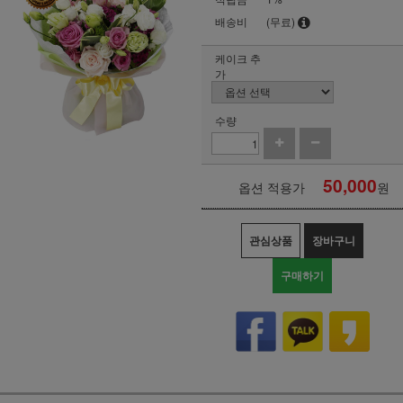
배송비
(무료)
케이크 추
가
수량
50,000
옵션 적용가
원
관심상품
장바구니
구매하기