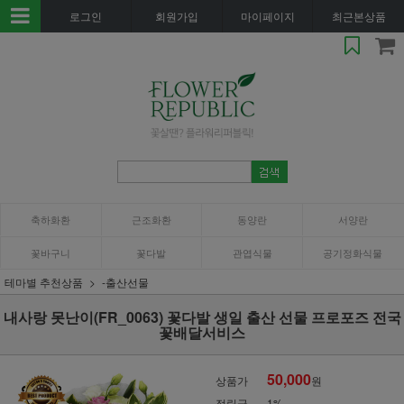
로그인
회원가입
마이페이지
최근본상품
축하화환
근조화환
동양란
서양란
꽃바구니
꽃다발
관엽식물
공기정화식물
테마별 추천상품
-출산선물
내사랑 못난이(FR_0063) 꽃다발 생일 출산 선물 프로포즈 전국
꽃배달서비스
50,000
상품가
원
적립금
1%