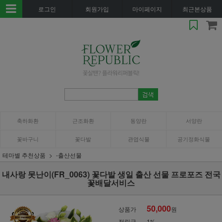
로그인
회원가입
마이페이지
최근본상품
축하화환
근조화환
동양란
서양란
꽃바구니
꽃다발
관엽식물
공기정화식물
테마별 추천상품
-출산선물
내사랑 못난이(FR_0063) 꽃다발 생일 출산 선물 프로포즈 전국
꽃배달서비스
50,000
상품가
원
적립금
1%