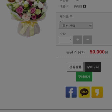
배송비
(무료)
케이크 추
가
수량
50,000
옵션 적용가
원
관심상품
장바구니
구매하기