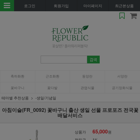
로그인
회원가입
마이페이지
최근본상품
축하화환
근조화환
동양란
서양란
꽃바구니
꽃다발
관엽식물
공기정화식물
테마별 추천상품
-생일/기념일
아침이슬(FR_0092) 꽃바구니 출산 생일 선물 프로포즈 전국꽃
배달서비스
65,000
상품가
원
적립금
1%