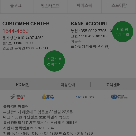
CUSTOMER CENTER
BANK ACCOUNT
1644-4869
비회원
농협 : 355-0032-7705-13
1:1 문의
신한 : 110-427-887160
문자상담 010-4407-4869
예금주 :
월~토 09:00 - 20:00
플라워리퍼블릭(박상현)
일요일·공휴일 09:00 - 18:00
지금바로
전화하기
PC 버전
이용안내
고객센터
플라워리퍼블릭
부산광역시 해운대구 양운로 80번길 22,9층
대표
박상현
개인정보 보호 책임자
박신영
통신판매업신고번호
제2014-부산해운-0664호
사업자 등록번호
608-92-02734
전화
1644-4869 , 010-4407-4869
팩스
070-4015-4869