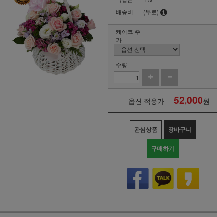
배송비
(무료)
케이크 추
가
수량
52,000
옵션 적용가
원
관심상품
장바구니
구매하기