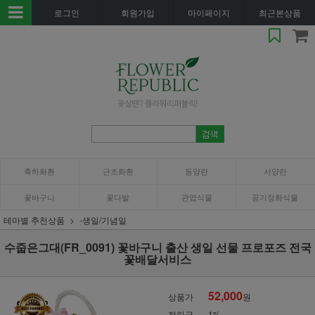
로그인
회원가입
마이페이지
최근본상품
축하화환
근조화환
동양란
서양란
꽃바구니
꽃다발
관엽식물
공기정화식물
테마별 추천상품
-생일/기념일
수줍은그대(FR_0091) 꽃바구니 출산 생일 선물 프로포즈 전국
꽃배달서비스
52,000
상품가
원
적립금
1%