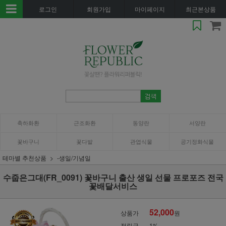
로그인
회원가입
마이페이지
최근본상품
축하화환
근조화환
동양란
서양란
꽃바구니
꽃다발
관엽식물
공기정화식물
테마별 추천상품
-생일/기념일
수줍은그대(FR_0091) 꽃바구니 출산 생일 선물 프로포즈 전국
꽃배달서비스
52,000
상품가
원
적립금
1%