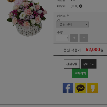
배송비
(무료)
케이크 추
가
수량
52,000
옵션 적용가
원
관심상품
장바구니
구매하기