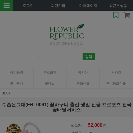
로그인
회원가입
마이페이지
최근본상품
축하화환
근조화환
동양란
서양란
꽃바구니
꽃다발
관엽식물
공기정화식물
BEST
수줍은그대(FR_0091) 꽃바구니 출산 생일 선물 프로포즈 전국
꽃배달서비스
52,000
상품가
원
적립금
1%