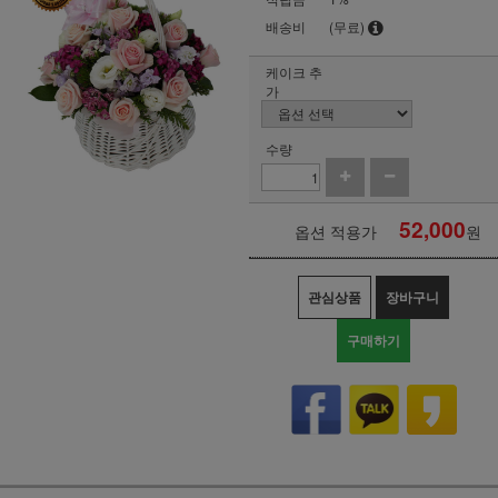
배송비
(무료)
케이크 추
가
수량
52,000
옵션 적용가
원
관심상품
장바구니
구매하기