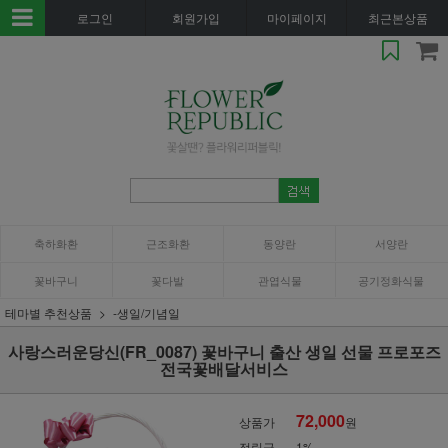
로그인
회원가입
마이페이지
최근본상품
축하화환
근조화환
동양란
서양란
꽃바구니
꽃다발
관엽식물
공기정화식물
테마별 추천상품
-생일/기념일
사랑스러운당신(FR_0087) 꽃바구니 출산 생일 선물 프로포즈
전국꽃배달서비스
72,000
상품가
원
적립금
1%