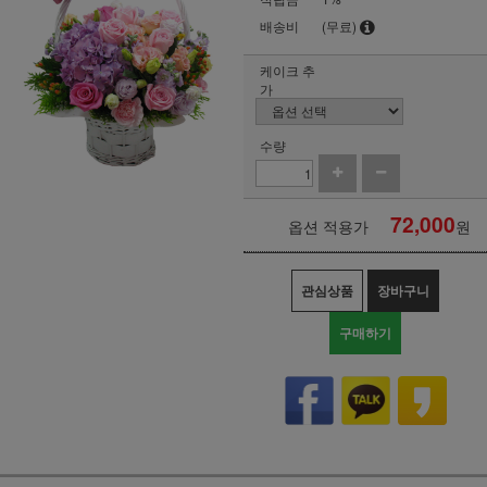
배송비
(무료)
케이크 추
가
수량
72,000
옵션 적용가
원
관심상품
장바구니
구매하기