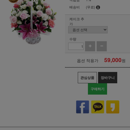
배송비
(무료)
케이크 추
가
수량
59,000
옵션 적용가
원
관심상품
장바구니
구매하기