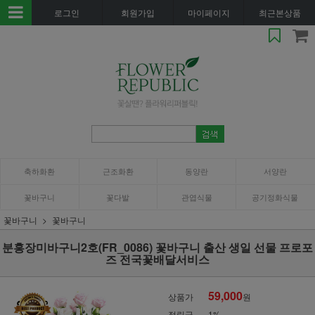
로그인
회원가입
마이페이지
최근본상품
축하화환
근조화환
동양란
서양란
꽃바구니
꽃다발
관엽식물
공기정화식물
꽃바구니
꽃바구니
분홍장미바구니2호(FR_0086) 꽃바구니 출산 생일 선물 프로포
즈 전국꽃배달서비스
59,000
상품가
원
적립금
1%