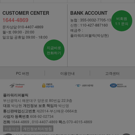
CUSTOMER CENTER
BANK ACCOUNT
1644-4869
비회원
농협 : 355-0032-7705-13
1:1 문의
신한 : 110-427-887160
문자상담 010-4407-4869
예금주 :
월~토 09:00 - 20:00
플라워리퍼블릭(박상현)
일요일·공휴일 09:00 - 18:00
지금바로
전화하기
PC 버전
이용안내
고객센터
플라워리퍼블릭
부산광역시 해운대구 양운로 80번길 22,9층
대표
박상현
개인정보 보호 책임자
박신영
통신판매업신고번호
제2014-부산해운-0664호
사업자 등록번호
608-92-02734
전화
1644-4869 , 010-4407-4869
팩스
070-4015-4869
이용약관
개인정보처리방침