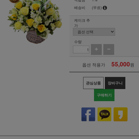
배송비
(무료)
케이크 추
가
수량
55,000
옵션 적용가
원
관심상품
장바구니
구매하기