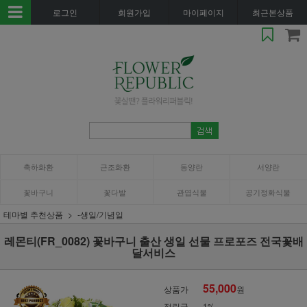
로그인
회원가입
마이페이지
최근본상품
축하화환
근조화환
동양란
서양란
꽃바구니
꽃다발
관엽식물
공기정화식물
테마별 추천상품
-생일/기념일
레몬티(FR_0082) 꽃바구니 출산 생일 선물 프로포즈 전국꽃배
달서비스
55,000
상품가
원
적립금
1%