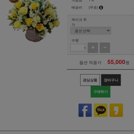
배송비
(무료)
케이크 추
가
수량
55,000
옵션 적용가
원
관심상품
장바구니
구매하기