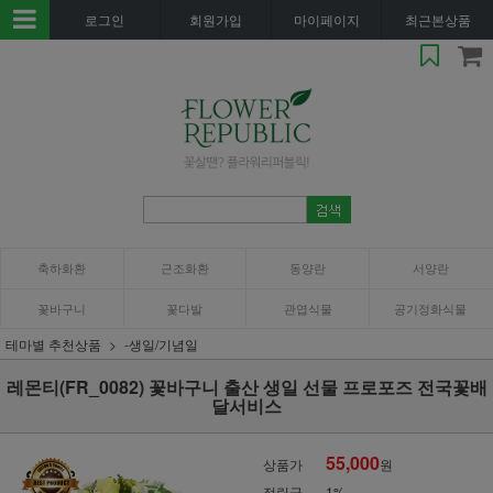
로그인
회원가입
마이페이지
최근본상품
축하화환
근조화환
동양란
서양란
꽃바구니
꽃다발
관엽식물
공기정화식물
테마별 추천상품
-생일/기념일
레몬티(FR_0082) 꽃바구니 출산 생일 선물 프로포즈 전국꽃배
달서비스
55,000
상품가
원
적립금
1%