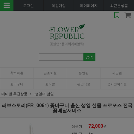
로그인
회원가입
마이페이지
최근본상품
축하화환
근조화환
동양란
서양란
꽃바구니
꽃다발
관엽식물
공기정화식물
테마별 추천상품
-생일/기념일
러브스토리(FR_0081) 꽃바구니 출산 생일 선물 프로포즈 전국
꽃배달서비스
72,000
상품가
원
적립금
1%