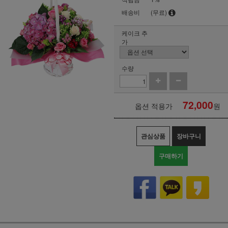
배송비
(무료)
케이크 추
가
수량
72,000
옵션 적용가
원
관심상품
장바구니
구매하기