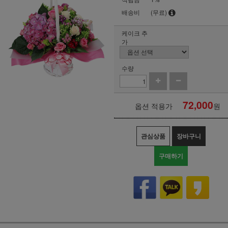
배송비
(무료)
케이크 추
가
수량
72,000
옵션 적용가
원
관심상품
장바구니
구매하기