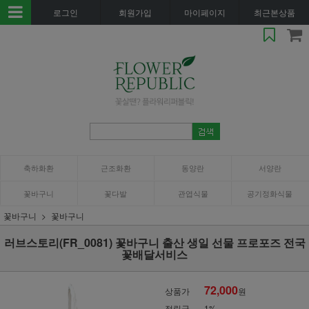
로그인
회원가입
마이페이지
최근본상품
축하화환
근조화환
동양란
서양란
꽃바구니
꽃다발
관엽식물
공기정화식물
꽃바구니
꽃바구니
러브스토리(FR_0081) 꽃바구니 출산 생일 선물 프로포즈 전국
꽃배달서비스
72,000
상품가
원
적립금
1%