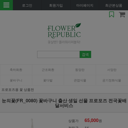
로그인
회원가입
마이페이지
최근본상품
축하화환
근조화환
동양란
서양란
꽃바구니
꽃다발
관엽식물
공기정화식물
프로포즈용 꽃 상품전
눈의꽃(FR_0080) 꽃바구니 출산 생일 선물 프로포즈 전국꽃배
달서비스
65,000
상품가
원
적립금
1%