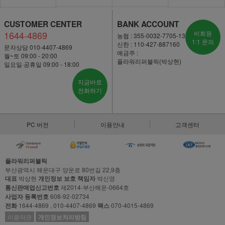
CUSTOMER CENTER
BANK ACCOUNT
1644-4869
비회원
농협 : 355-0032-7705-13
1:1 문의
신한 : 110-427-887160
문자상담 010-4407-4869
예금주 :
월~토 09:00 - 20:00
플라워리퍼블릭(박상현)
일요일·공휴일 09:00 - 18:00
지금바로
전화하기
PC 버전
이용안내
고객센터
플라워리퍼블릭
부산광역시 해운대구 양운로 80번길 22,9층
대표
박상현
개인정보 보호 책임자
박신영
통신판매업신고번호
제2014-부산해운-0664호
사업자 등록번호
608-92-02734
전화
1644-4869 , 010-4407-4869
팩스
070-4015-4869
이용약관
개인정보처리방침