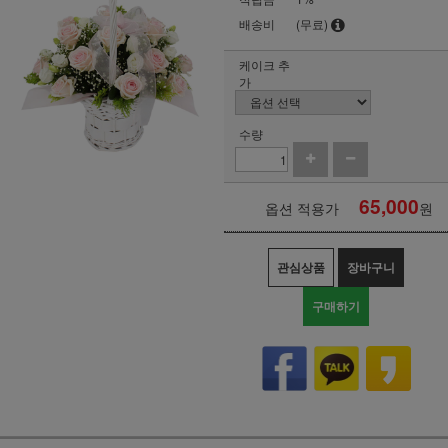
배송비
(무료)
케이크 추
가
수량
65,000
옵션 적용가
원
관심상품
장바구니
구매하기