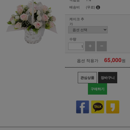
배송비
(무료)
케이크 추
가
수량
65,000
옵션 적용가
원
관심상품
장바구니
구매하기