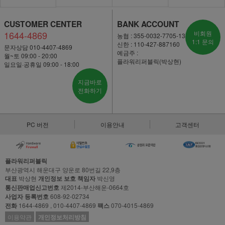
CUSTOMER CENTER
BANK ACCOUNT
1644-4869
비회원
농협 : 355-0032-7705-13
1:1 문의
신한 : 110-427-887160
문자상담 010-4407-4869
예금주 :
월~토 09:00 - 20:00
플라워리퍼블릭(박상현)
일요일·공휴일 09:00 - 18:00
지금바로
전화하기
PC 버전
이용안내
고객센터
플라워리퍼블릭
부산광역시 해운대구 양운로 80번길 22,9층
대표
박상현
개인정보 보호 책임자
박신영
통신판매업신고번호
제2014-부산해운-0664호
사업자 등록번호
608-92-02734
전화
1644-4869 , 010-4407-4869
팩스
070-4015-4869
이용약관
개인정보처리방침