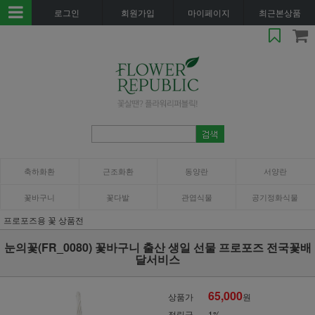
로그인
회원가입
마이페이지
최근본상품
축하화환
근조화환
동양란
서양란
꽃바구니
꽃다발
관엽식물
공기정화식물
프로포즈용 꽃 상품전
눈의꽃(FR_0080) 꽃바구니 출산 생일 선물 프로포즈 전국꽃배
달서비스
65,000
상품가
원
적립금
1%