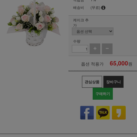
배송비
(무료)
케이크 추
가
수량
65,000
옵션 적용가
원
관심상품
장바구니
구매하기