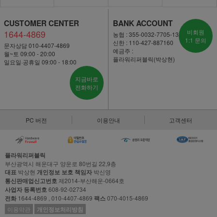
CUSTOMER CENTER
BANK ACCOUNT
1644-4869
비회원
농협 : 355-0032-7705-13
1:1 문의
신한 : 110-427-887160
문자상담 010-4407-4869
예금주 :
월~토 09:00 - 20:00
플라워리퍼블릭(박상현)
일요일·공휴일 09:00 - 18:00
지금바로
전화하기
PC 버전
이용안내
고객센터
플라워리퍼블릭
부산광역시 해운대구 양운로 80번길 22,9층
대표
박상현
개인정보 보호 책임자
박신영
통신판매업신고번호
제2014-부산해운-0664호
사업자 등록번호
608-92-02734
전화
1644-4869 , 010-4407-4869
팩스
070-4015-4869
이용약관
개인정보처리방침