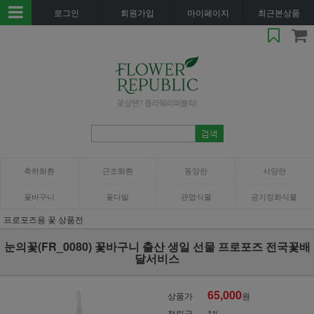
로그인
회원가입
마이페이지
최근본상품
축하화환
근조화환
동양란
서양란
꽃바구니
꽃다발
관엽식물
공기정화식물
프로포즈용 꽃 상품전
눈의꽃(FR_0080) 꽃바구니 출산 생일 선물 프로포즈 전국꽃배
달서비스
65,000
상품가
원
적립금
1%