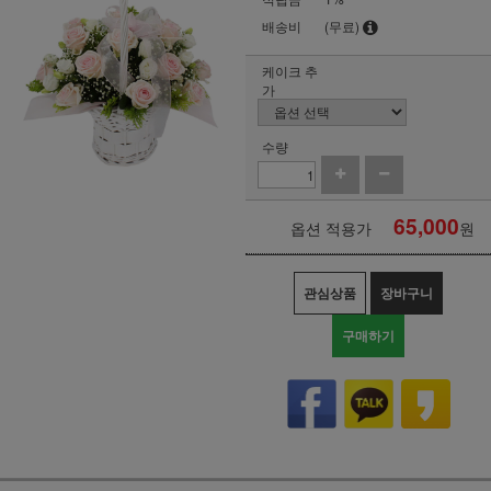
배송비
(무료)
케이크 추
가
수량
65,000
옵션 적용가
원
관심상품
장바구니
구매하기