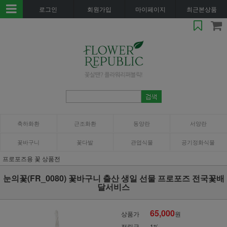
로그인
회원가입
마이페이지
최근본상품
축하화환
근조화환
동양란
서양란
꽃바구니
꽃다발
관엽식물
공기정화식물
프로포즈용 꽃 상품전
눈의꽃(FR_0080) 꽃바구니 출산 생일 선물 프로포즈 전국꽃배
달서비스
65,000
상품가
원
적립금
1%