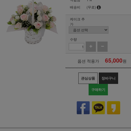
배송비
(무료)
케이크 추
가
수량
65,000
옵션 적용가
원
관심상품
장바구니
구매하기