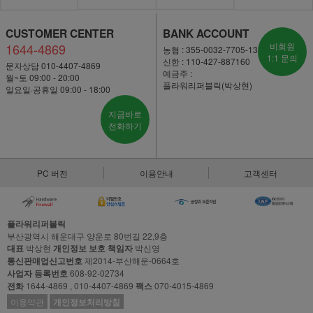
CUSTOMER CENTER
BANK ACCOUNT
1644-4869
비회원
농협 : 355-0032-7705-13
1:1 문의
신한 : 110-427-887160
문자상담 010-4407-4869
예금주 :
월~토 09:00 - 20:00
플라워리퍼블릭(박상현)
일요일·공휴일 09:00 - 18:00
지금바로
전화하기
PC 버전
이용안내
고객센터
플라워리퍼블릭
부산광역시 해운대구 양운로 80번길 22,9층
대표
박상현
개인정보 보호 책임자
박신영
통신판매업신고번호
제2014-부산해운-0664호
사업자 등록번호
608-92-02734
전화
1644-4869 , 010-4407-4869
팩스
070-4015-4869
이용약관
개인정보처리방침