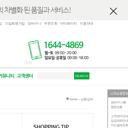
입
기업회원가입
장바구니
주문조회
마이페이지
이용안내
현재 위치
home
상품상세
>
장바구니 (
0
)
찜한상품
고객센터안
입금계좌안
카드결제조