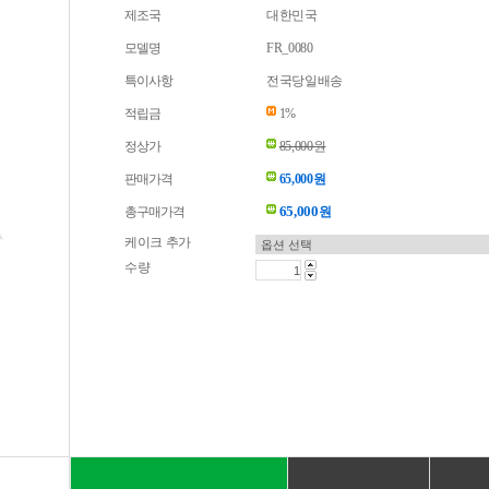
제조국
대한민국
모델명
FR_0080
특이사항
전국당일배송
적립금
1%
정상가
85,000원
판매가격
65,000원
65,000
총구매가격
원
케이크 추가
수량