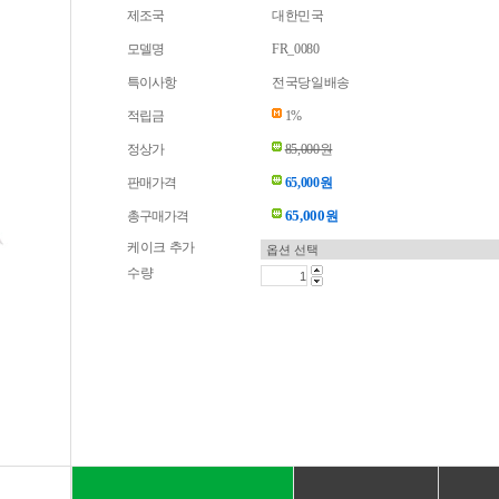
제조국
대한민국
모델명
FR_0080
특이사항
전국당일배송
적립금
1%
정상가
85,000원
판매가격
65,000원
65,000
총구매가격
원
케이크 추가
수량