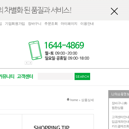
입
기업회원가입
장바구니
주문조회
마이페이지
이용안내
현재 위치
home
상품상세
>
장바구니 (
0
)
찜한상품
고객센터안
입금계좌안
카드결제조