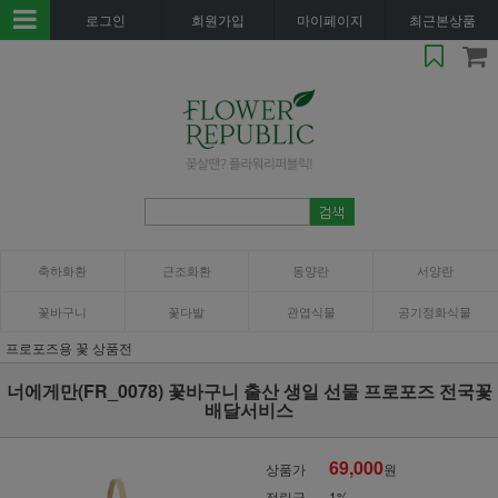
로그인
회원가입
마이페이지
최근본상품
축하화환
근조화환
동양란
서양란
꽃바구니
꽃다발
관엽식물
공기정화식물
프로포즈용 꽃 상품전
너에게만(FR_0078) 꽃바구니 출산 생일 선물 프로포즈 전국꽃
배달서비스
69,000
상품가
원
적립금
1%