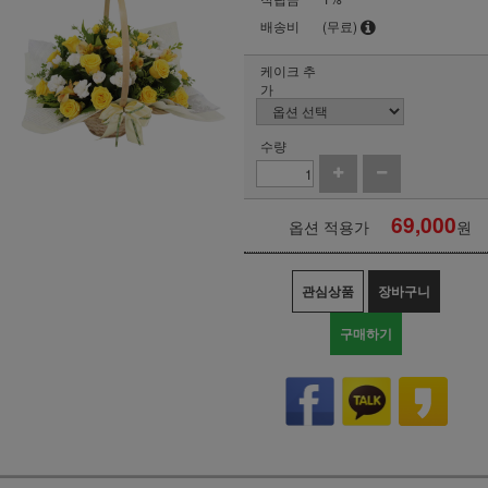
배송비
(무료)
케이크 추
가
수량
69,000
옵션 적용가
원
관심상품
장바구니
구매하기