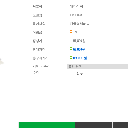
제조국
대한민국
모델명
FR_0078
특이사항
전국당일배송
적립금
1%
정상가
81,000원
판매가격
69,000원
69,000
총구매가격
원
케이크 추가
수량