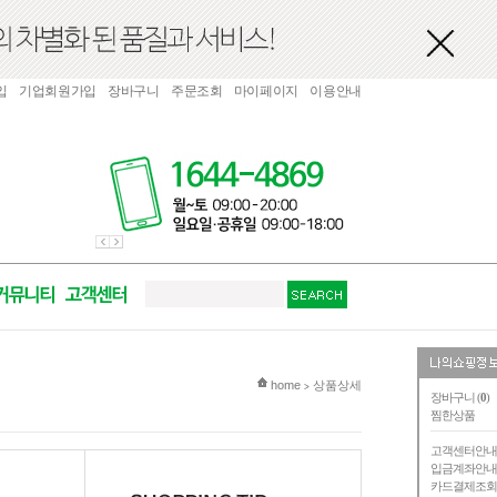
입
기업회원가입
장바구니
주문조회
마이페이지
이용안내
현재 위치
home
상품상세
>
장바구니 (
0
)
찜한상품
고객센터안
입금계좌안
카드결제조