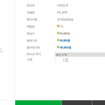
제조국
대한민국
모델명
FR_0078
특이사항
전국당일배송
적립금
1%
정상가
81,000원
판매가격
69,000원
69,000
총구매가격
원
케이크 추가
수량