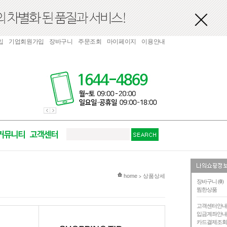
입
기업회원가입
장바구니
주문조회
마이페이지
이용안내
현재 위치
home
상품상세
>
장바구니 (
0
)
찜한상품
고객센터안
입금계좌안
카드결제조