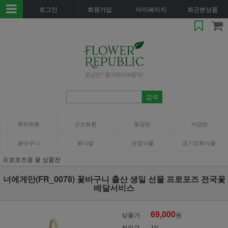
로그인
회원가입
마이페이지
최근본상품
축하화환
근조화환
동양란
서양란
꽃바구니
꽃다발
관엽식물
공기정화식물
프로포즈용 꽃 상품전
너에게만(FR_0078) 꽃바구니 출산 생일 선물 프로포즈 전국꽃
배달서비스
69,000
상품가
원
적립금
1%