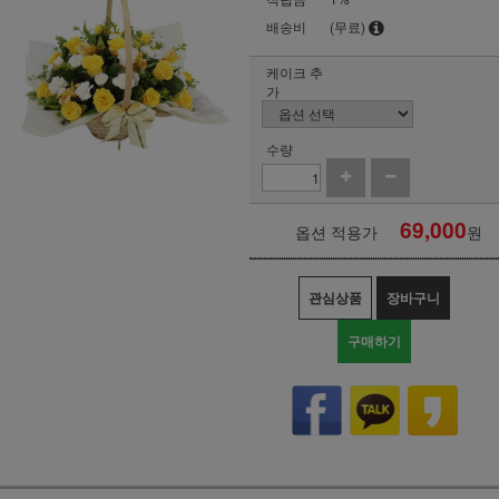
배송비
(무료)
케이크 추
가
수량
69,000
옵션 적용가
원
관심상품
장바구니
구매하기