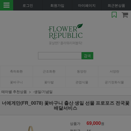
로그인
회원가입
마이페이지
최근본상품
축하화환
근조화환
동양란
서양란
꽃바구니
꽃다발
관엽식물
공기정화식물
테마별 추천상품
-생일/기념일
너에게만(FR_0078) 꽃바구니 출산 생일 선물 프로포즈 전국꽃
배달서비스
69,000
상품가
원
적립금
1%