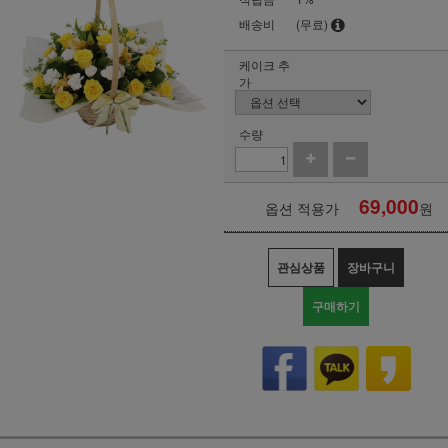
배송비
(무료)
케이크 추
가
수량
69,000
옵션 적용가
원
관심상품
장바구니
구매하기