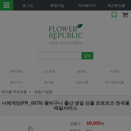
로그인
회원가입
마이페이지
최근본상품
축하화환
근조화환
동양란
서양란
꽃바구니
꽃다발
관엽식물
공기정화식물
테마별 추천상품
-생일/기념일
너에게만(FR_0078) 꽃바구니 출산 생일 선물 프로포즈 전국꽃
배달서비스
69,000
상품가
원
적립금
1%