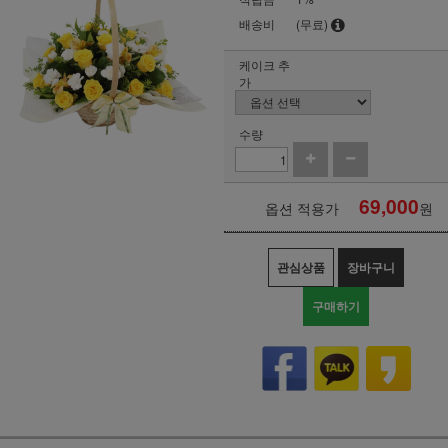
배송비
(무료)
케이크 추
가
수량
69,000
옵션 적용가
원
관심상품
장바구니
구매하기