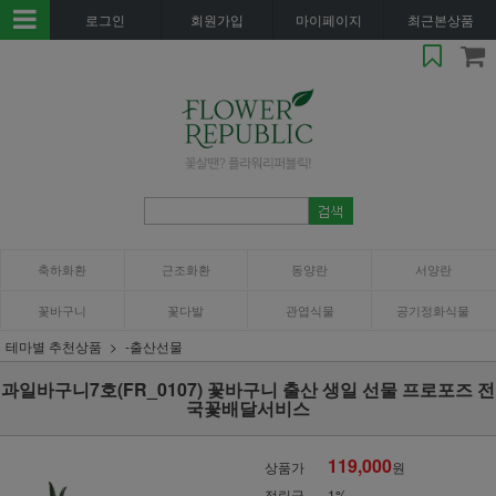
로그인
회원가입
마이페이지
최근본상품
축하화환
근조화환
동양란
서양란
꽃바구니
꽃다발
관엽식물
공기정화식물
테마별 추천상품
-출산선물
과일바구니7호(FR_0107) 꽃바구니 출산 생일 선물 프로포즈 전
국꽃배달서비스
119,000
상품가
원
적립금
1%