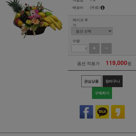
배송비
(무료)
케이크 추
가
수량
119,000
옵션 적용가
원
관심상품
장바구니
구매하기