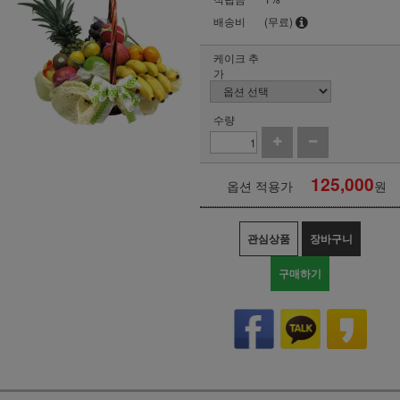
배송비
(무료)
케이크 추
가
수량
125,000
옵션 적용가
원
관심상품
장바구니
구매하기