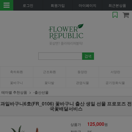
로그인
회원가입
마이페이지
최근본상품
축하화환
근조화환
동양란
서양란
꽃바구니
꽃다발
관엽식물
공기정화식물
테마별 추천상품
-출산선물
과일바구니6호(FR_0106) 꽃바구니 출산 생일 선물 프로포즈 전
국꽃배달서비스
125,000
상품가
원
적립금
1%