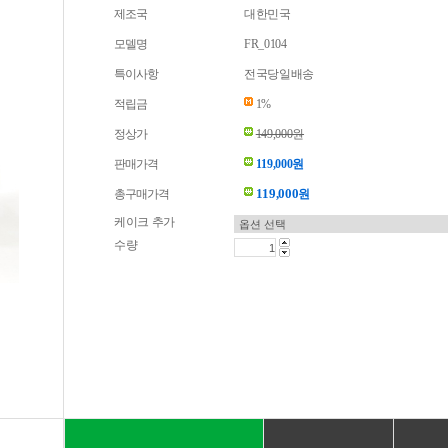
제조국
대한민국
모델명
FR_0104
특이사항
전국당일배송
적립금
1%
정상가
149,000원
판매가격
119,000원
119,000
총구매가격
원
케이크 추가
수량