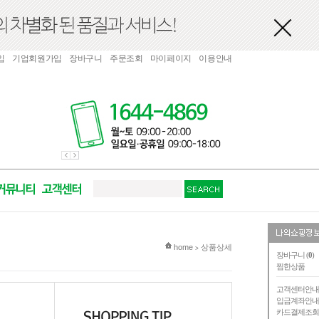
입
기업회원가입
장바구니
주문조회
마이페이지
이용안내
현재 위치
home
상품상세
>
장바구니 (
0
)
찜한상품
고객센터안
입금계좌안
카드결제조