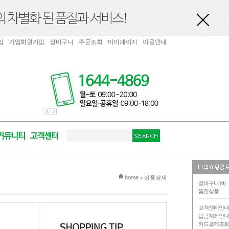
입
기업회원가입
장바구니
주문조회
마이페이지
이용안내
현재 위치
home
상품상세
>
장바구니 (
0
)
찜한상품
고객센터안
입금계좌안
카드결제조