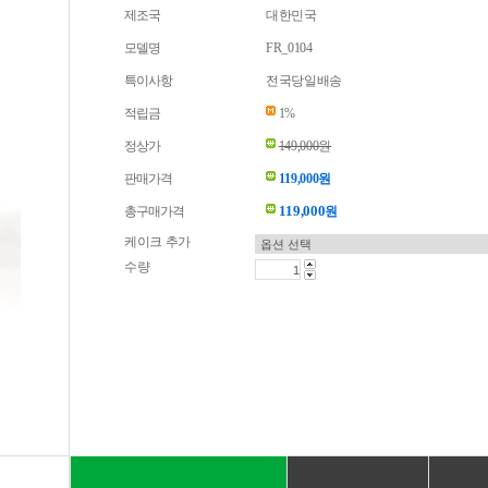
제조국
대한민국
모델명
FR_0104
특이사항
전국당일배송
적립금
1%
정상가
149,000원
판매가격
119,000원
119,000
총구매가격
원
케이크 추가
수량