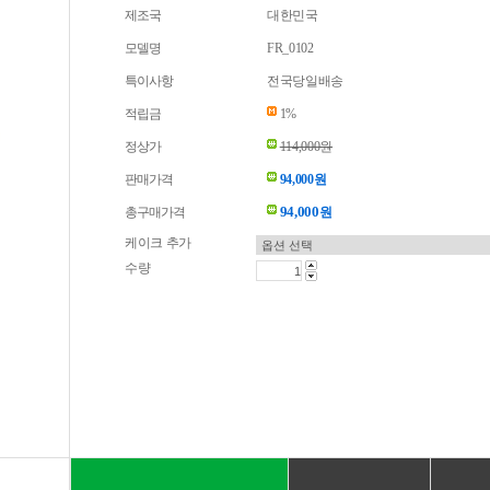
제조국
대한민국
모델명
FR_0102
특이사항
전국당일배송
적립금
1%
정상가
114,000원
판매가격
94,000원
94,000
총구매가격
원
케이크 추가
수량