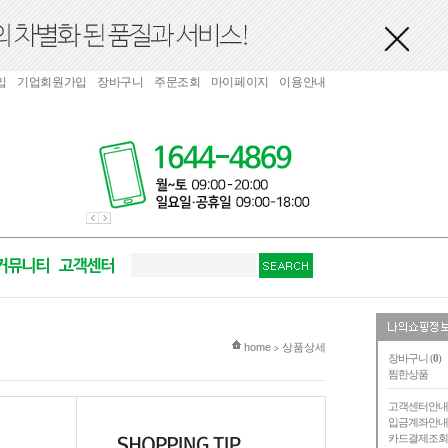
입
기업회원가입
장바구니
주문조회
마이페이지
이용안내
현재 위치
home
상품상세
>
장바구니 (
0
)
찜한상품
고객센터안
입금계좌안
카드결제조