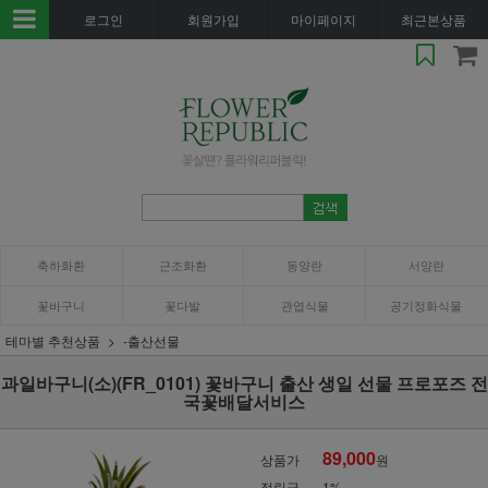
로그인
회원가입
마이페이지
최근본상품
축하화환
근조화환
동양란
서양란
꽃바구니
꽃다발
관엽식물
공기정화식물
테마별 추천상품
-출산선물
과일바구니(소)(FR_0101) 꽃바구니 출산 생일 선물 프로포즈 전
국꽃배달서비스
89,000
상품가
원
적립금
1%