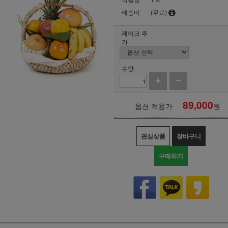
배송비
(무료)
케이크 추
가
수량
89,000
옵션 적용가
원
관심상품
장바구니
구매하기