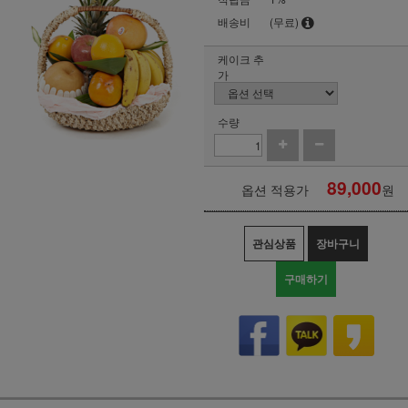
배송비
(무료)
케이크 추
가
수량
89,000
옵션 적용가
원
관심상품
장바구니
구매하기