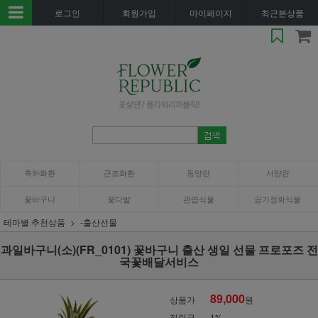
로그인
회원가입
마이페이지
최근본상품
축하화환
근조화환
동양란
서양란
꽃바구니
꽃다발
관엽식물
공기정화식물
테마별 추천상품
-출산선물
과일바구니(소)(FR_0101) 꽃바구니 출산 생일 선물 프로포즈 전
국꽃배달서비스
89,000
상품가
원
적립금
1%