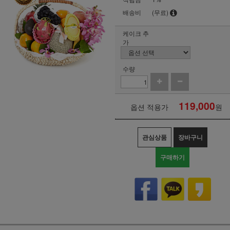
배송비
(무료)
케이크 추
가
수량
119,000
옵션 적용가
원
관심상품
장바구니
구매하기