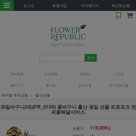
로그인
회원가입
마이페이지
최근본상품
축하화환
근조화환
동양란
서양란
꽃바구니
꽃다발
관엽식물
공기정화식물
테마별 추천상품
-출산선물
과일바구니(대)(FR_0100) 꽃바구니 출산 생일 선물 프로포즈 전
국꽃배달서비스
119,000
상품가
원
적립금
1%