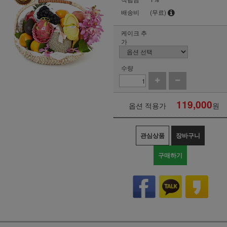
배송비
(무료)
케이크 추
가
수량
119,000
옵션 적용가
원
관심상품
장바구니
구매하기