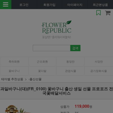
로그인
회원가입
마이페이지
최근본상품
축하화환
근조화환
동양란
서양란
꽃바구니
꽃다발
관엽식물
공기정화식물
테마별 추천상품
-출산선물
과일바구니(대)(FR_0100) 꽃바구니 출산 생일 선물 프로포즈 전
국꽃배달서비스
119,000
상품가
원
적립금
1%