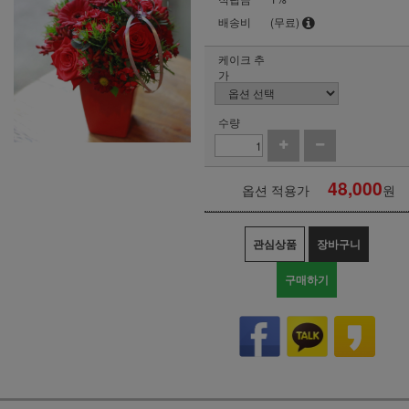
배송비
(무료)
케이크 추
가
수량
48,000
옵션 적용가
원
관심상품
장바구니
구매하기