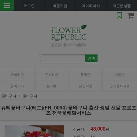
로그인
회원가입
마이페이지
최근본상품
축하화환
근조화환
동양란
서양란
꽃바구니
꽃다발
관엽식물
공기정화식물
꽃바구니
꽃바구니
큐티꽃바구니(레드)(FR_0094) 꽃바구니 출산 생일 선물 프로포
즈 전국꽃배달서비스
48,000
상품가
원
적립금
1%