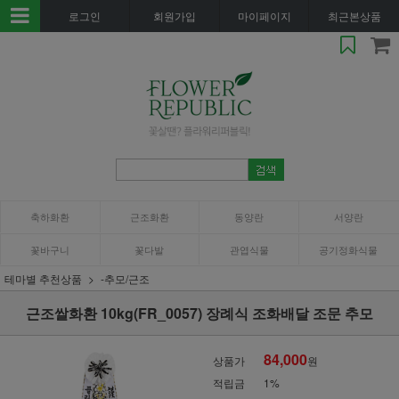
로그인
회원가입
마이페이지
최근본상품
축하화환
근조화환
동양란
서양란
꽃바구니
꽃다발
관엽식물
공기정화식물
테마별 추천상품
-추모/근조
근조쌀화환 10kg(FR_0057) 장례식 조화배달 조문 추모
84,000
상품가
원
적립금
1%