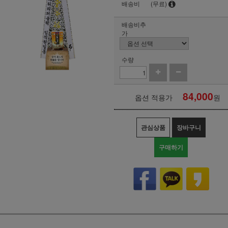
배송비
(무료)
배송비추
가
수량
84,000
옵션 적용가
원
관심상품
장바구니
구매하기