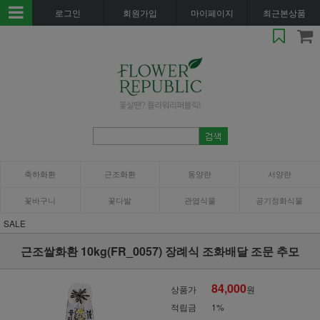
로그인
회원가입
마이페이지
최근본상품
축하화환
근조화환
동양란
서양란
꽃바구니
꽃다발
관엽식물
공기정화식물
SALE
근조쌀화환 10kg(FR_0057) 장례식 조화배달 조문 추모
84,000
상품가
원
적립금
1%