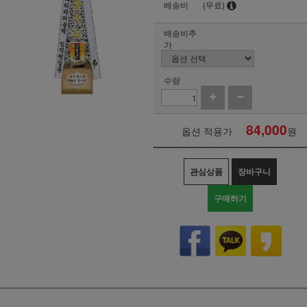
배송비
(무료)
배송비추
가
수량
84,000
옵션 적용가
원
관심상품
장바구니
구매하기