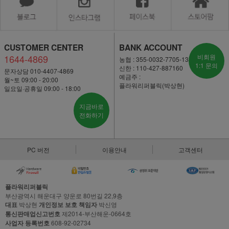
CUSTOMER CENTER
BANK ACCOUNT
1644-4869
비회원
농협 : 355-0032-7705-13
1:1 문의
신한 : 110-427-887160
문자상담 010-4407-4869
예금주 :
월~토 09:00 - 20:00
플라워리퍼블릭(박상현)
일요일·공휴일 09:00 - 18:00
지금바로
전화하기
PC 버전
이용안내
고객센터
플라워리퍼블릭
부산광역시 해운대구 양운로 80번길 22,9층
대표
박상현
개인정보 보호 책임자
박신영
통신판매업신고번호
제2014-부산해운-0664호
사업자 등록번호
608-92-02734