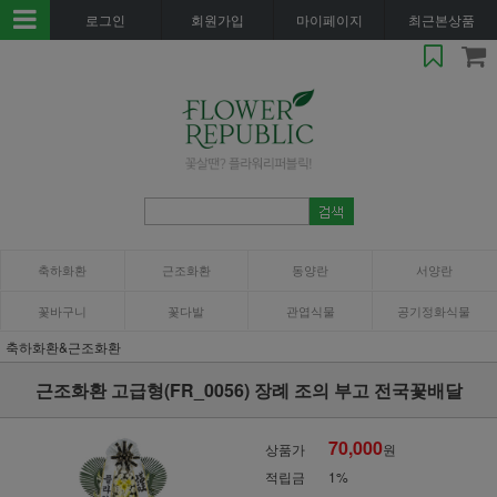
로그인
회원가입
마이페이지
최근본상품
축하화환
근조화환
동양란
서양란
꽃바구니
꽃다발
관엽식물
공기정화식물
축하화환&근조화환
근조화환 고급형(FR_0056) 장례 조의 부고 전국꽃배달
70,000
상품가
원
적립금
1%