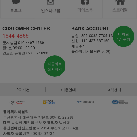
CUSTOMER CENTER
BANK ACCOUNT
1644-4869
비회원
농협 : 355-0032-7705-13
1:1 문의
신한 : 110-427-887160
문자상담 010-4407-4869
예금주 :
월~토 09:00 - 20:00
플라워리퍼블릭(박상현)
일요일·공휴일 09:00 - 18:00
지금바로
전화하기
PC 버전
이용안내
고객센터
플라워리퍼블릭
부산광역시 해운대구 양운로 80번길 22,9층
대표
박상현
개인정보 보호 책임자
박신영
통신판매업신고번호
제2014-부산해운-0664호
사업자 등록번호
608-92-02734