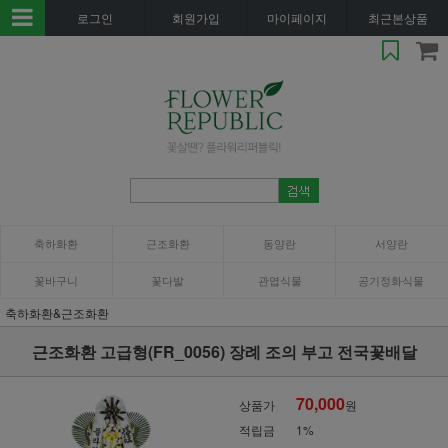
로그인
회원가입
마이페이지
최근본상품
축하화환
근조화환
동양란
서양란
꽃바구니
꽃다발
관엽식물
공기정화식물
축하화환&근조화환
근조화환 고급형(FR_0056) 장례 조의 부고 전국꽃배달
70,000
상품가
원
적립금
1%