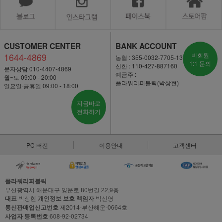
CUSTOMER CENTER
BANK ACCOUNT
1644-4869
비회원
농협 : 355-0032-7705-13
1:1 문의
신한 : 110-427-887160
문자상담 010-4407-4869
예금주 :
월~토 09:00 - 20:00
플라워리퍼블릭(박상현)
일요일·공휴일 09:00 - 18:00
지금바로
전화하기
PC 버전
이용안내
고객센터
플라워리퍼블릭
부산광역시 해운대구 양운로 80번길 22,9층
대표
박상현
개인정보 보호 책임자
박신영
통신판매업신고번호
제2014-부산해운-0664호
사업자 등록번호
608-92-02734