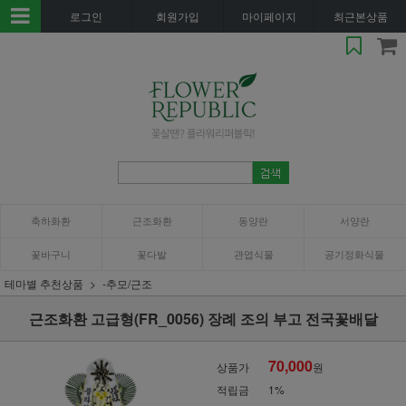
로그인
회원가입
마이페이지
최근본상품
축하화환
근조화환
동양란
서양란
꽃바구니
꽃다발
관엽식물
공기정화식물
테마별 추천상품
-추모/근조
근조화환 고급형(FR_0056) 장례 조의 부고 전국꽃배달
70,000
상품가
원
적립금
1%