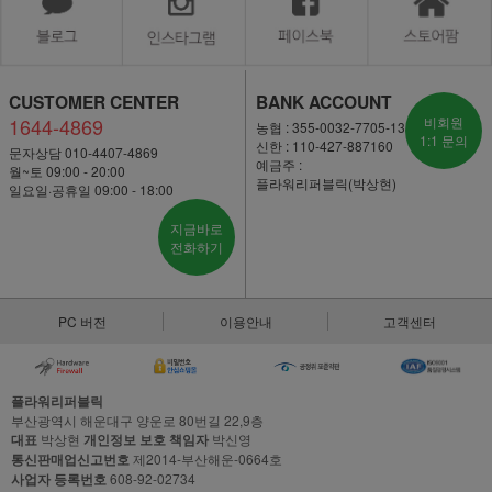
CUSTOMER CENTER
BANK ACCOUNT
1644-4869
비회원
농협 : 355-0032-7705-13
1:1 문의
신한 : 110-427-887160
문자상담 010-4407-4869
예금주 :
월~토 09:00 - 20:00
플라워리퍼블릭(박상현)
일요일·공휴일 09:00 - 18:00
지금바로
전화하기
PC 버전
이용안내
고객센터
플라워리퍼블릭
부산광역시 해운대구 양운로 80번길 22,9층
대표
박상현
개인정보 보호 책임자
박신영
통신판매업신고번호
제2014-부산해운-0664호
사업자 등록번호
608-92-02734