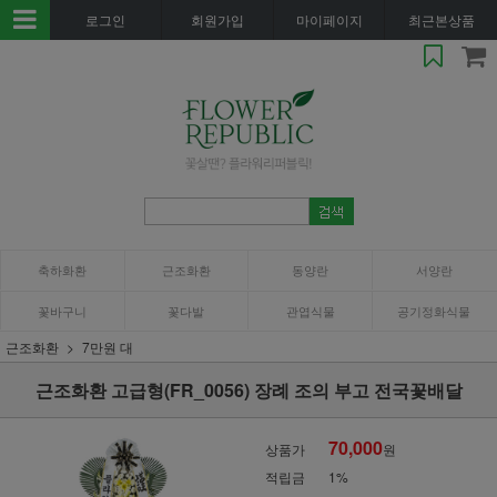
로그인
회원가입
마이페이지
최근본상품
축하화환
근조화환
동양란
서양란
꽃바구니
꽃다발
관엽식물
공기정화식물
근조화환
7만원 대
근조화환 고급형(FR_0056) 장례 조의 부고 전국꽃배달
70,000
상품가
원
적립금
1%