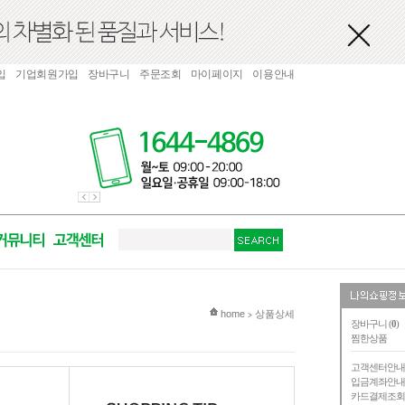
입
기업회원가입
장바구니
주문조회
마이페이지
이용안내
현재 위치
home
상품상세
>
장바구니 (
0
)
찜한상품
고객센터안
입금계좌안
카드결제조