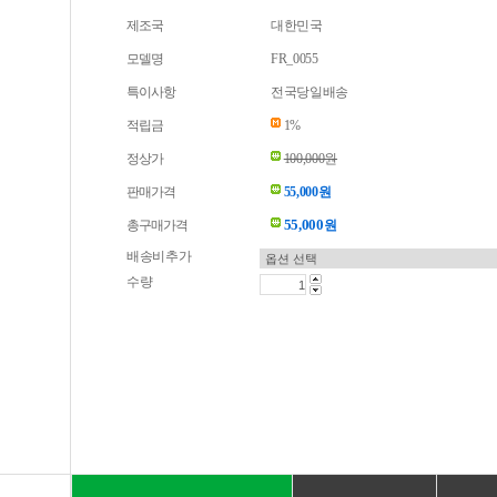
제조국
대한민국
모델명
FR_0055
특이사항
전국당일배송
적립금
1%
정상가
100,000원
판매가격
55,000원
55,000
총구매가격
원
배송비추가
수량