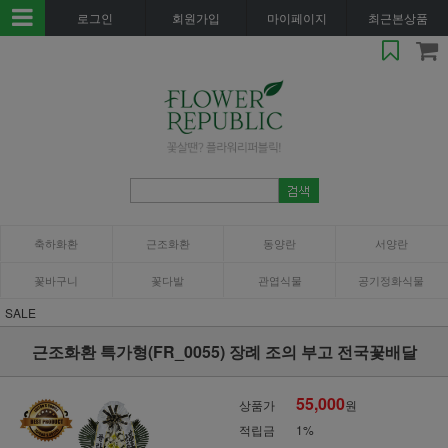
로그인
회원가입
마이페이지
최근본상품
축하화환
근조화환
동양란
서양란
꽃바구니
꽃다발
관엽식물
공기정화식물
SALE
근조화환 특가형(FR_0055) 장례 조의 부고 전국꽃배달
55,000
상품가
원
적립금
1%