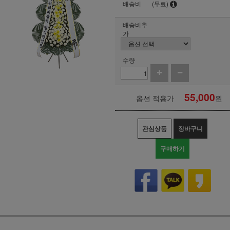
배송비
(무료)
배송비추
가
수량
55,000
옵션 적용가
원
관심상품
장바구니
구매하기