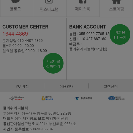
CUSTOMER CENTER
BANK ACCOUNT
1644-4869
비회원
농협 : 355-0032-7705-13
1:1 문의
신한 : 110-427-887160
문자상담 010-4407-4869
예금주 :
월~토 09:00 - 20:00
플라워리퍼블릭(박상현)
일요일·공휴일 09:00 - 18:00
지금바로
전화하기
PC 버전
이용안내
고객센터
플라워리퍼블릭
부산광역시 해운대구 양운로 80번길 22,9층
대표
박상현
개인정보 보호 책임자
박신영
통신판매업신고번호
제2014-부산해운-0664호
사업자 등록번호
608-92-02734