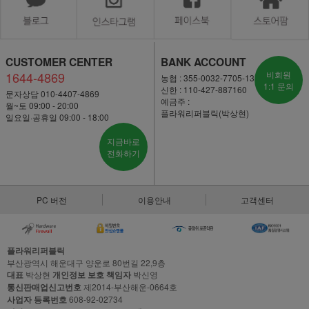
CUSTOMER CENTER
BANK ACCOUNT
1644-4869
비회원
농협 : 355-0032-7705-13
1:1 문의
신한 : 110-427-887160
문자상담 010-4407-4869
예금주 :
월~토 09:00 - 20:00
플라워리퍼블릭(박상현)
일요일·공휴일 09:00 - 18:00
지금바로
전화하기
PC 버전
이용안내
고객센터
플라워리퍼블릭
부산광역시 해운대구 양운로 80번길 22,9층
대표
박상현
개인정보 보호 책임자
박신영
통신판매업신고번호
제2014-부산해운-0664호
사업자 등록번호
608-92-02734