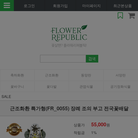
로그인
회원가입
마이페이지
최근본상품
축하화환
근조화환
동양란
서양란
꽃바구니
꽃다발
관엽식물
공기정화식물
SALE
근조화환 특가형(FR_0055) 장례 조의 부고 전국꽃배달
55,000
상품가
원
적립금
1%