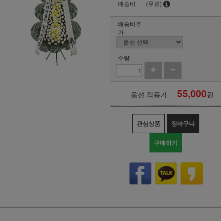
배송비
(무료)
배송비추
가
수량
55,000
옵션 적용가
원
관심상품
장바구니
구매하기