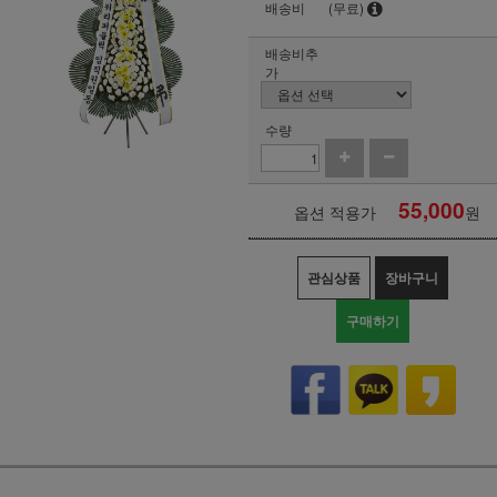
배송비
(무료)
배송비추
가
수량
55,000
옵션 적용가
원
관심상품
장바구니
구매하기