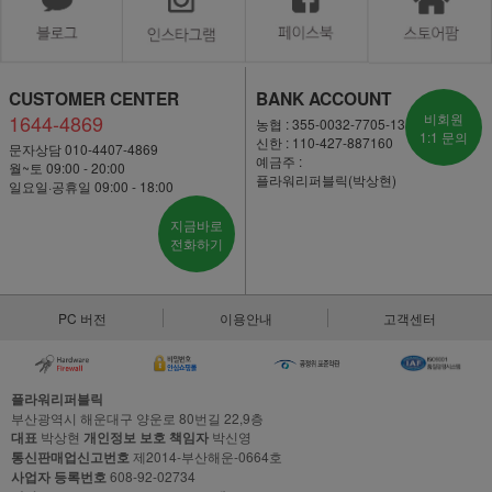
CUSTOMER CENTER
BANK ACCOUNT
1644-4869
비회원
농협 : 355-0032-7705-13
1:1 문의
신한 : 110-427-887160
문자상담 010-4407-4869
예금주 :
월~토 09:00 - 20:00
플라워리퍼블릭(박상현)
일요일·공휴일 09:00 - 18:00
지금바로
전화하기
PC 버전
이용안내
고객센터
플라워리퍼블릭
부산광역시 해운대구 양운로 80번길 22,9층
대표
박상현
개인정보 보호 책임자
박신영
통신판매업신고번호
제2014-부산해운-0664호
사업자 등록번호
608-92-02734