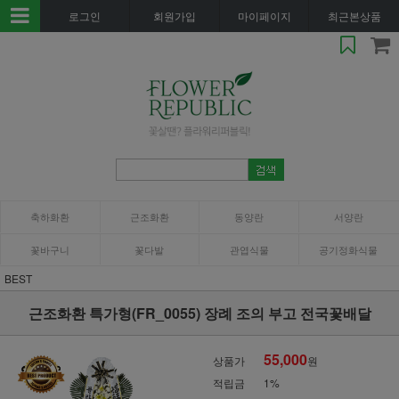
로그인
회원가입
마이페이지
최근본상품
축하화환
근조화환
동양란
서양란
꽃바구니
꽃다발
관엽식물
공기정화식물
BEST
근조화환 특가형(FR_0055) 장례 조의 부고 전국꽃배달
55,000
상품가
원
적립금
1%