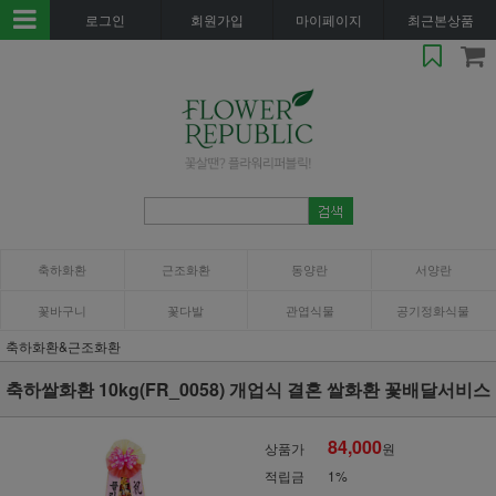
로그인
회원가입
마이페이지
최근본상품
축하화환
근조화환
동양란
서양란
꽃바구니
꽃다발
관엽식물
공기정화식물
축하화환&근조화환
축하쌀화환 10kg(FR_0058) 개업식 결혼 쌀화환 꽃배달서비스
84,000
상품가
원
적립금
1%