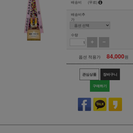
배송비
(무료)
배송비추
가
수량
84,000
옵션 적용가
원
관심상품
장바구니
구매하기