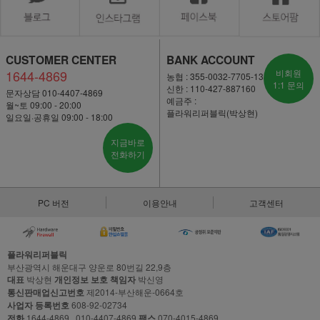
CUSTOMER CENTER
BANK ACCOUNT
1644-4869
비회원
농협 : 355-0032-7705-13
1:1 문의
신한 : 110-427-887160
문자상담 010-4407-4869
예금주 :
월~토 09:00 - 20:00
플라워리퍼블릭(박상현)
일요일·공휴일 09:00 - 18:00
지금바로
전화하기
PC 버전
이용안내
고객센터
플라워리퍼블릭
부산광역시 해운대구 양운로 80번길 22,9층
대표
박상현
개인정보 보호 책임자
박신영
통신판매업신고번호
제2014-부산해운-0664호
사업자 등록번호
608-92-02734
전화
1644-4869 , 010-4407-4869
팩스
070-4015-4869