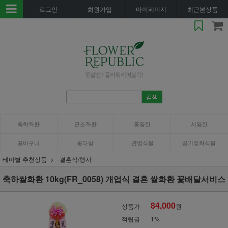
로그인
회원가입
마이페이지
최근본상품
축하화환
근조화환
동양란
서양란
꽃바구니
꽃다발
관엽식물
공기정화식물
테마별 추천상품
-결혼식/행사
축하쌀화환 10kg(FR_0058) 개업식 결혼 쌀화환 꽃배달서비스
84,000
상품가
원
적립금
1%