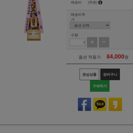
배송비
(무료)
배송비추
가
수량
84,000
옵션 적용가
원
관심상품
장바구니
구매하기