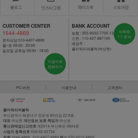
CUSTOMER CENTER
BANK ACCOUNT
1644-4869
비회원
농협 : 355-0032-7705-13
1:1 문의
신한 : 110-427-887160
문자상담 010-4407-4869
예금주 :
월~토 09:00 - 20:00
플라워리퍼블릭(박상현)
일요일·공휴일 09:00 - 18:00
지금바로
전화하기
PC 버전
이용안내
고객센터
플라워리퍼블릭
부산광역시 해운대구 양운로 80번길 22,9층
대표
박상현
개인정보 보호 책임자
박신영
통신판매업신고번호
제2014-부산해운-0664호
사업자 등록번호
608-92-02734
전화
1644-4869 , 010-4407-4869
팩스
070-4015-4869